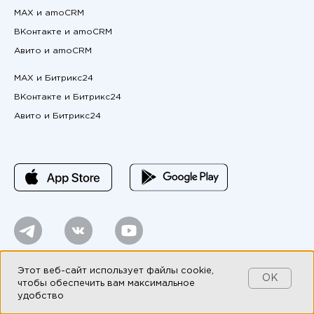
MAX и amoCRM
ВКонтакте и amoCRM
Авито и amoCRM
MAX и Битрикс24
ВКонтакте и Битрикс24
Авито и Битрикс24
Продолжая использовать наш сайт, вы даете согласие на
Этот веб-сайт использует файлы cookie,
обработку файлов cookie в соответствии с Политикой
OK
чтобы обеспечить вам максимальное
Компаний Группы T2 в области использования файлов
удобство
cookie,
использование рекомендательных технологий
, а
также соглашаетесь с
Политикой обработки и защиты