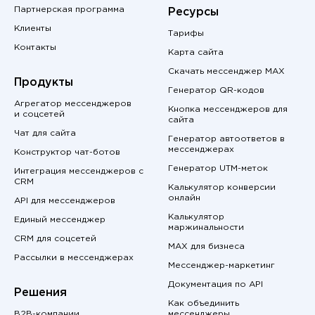
Партнерская программа
Ресурсы
Клиенты
Тарифы
Контакты
Карта сайта
Скачать мессенджер MAX
Продукты
Генератор QR-кодов
Агрегатор мессенджеров
Кнопка мессенджеров для
и соцсетей
сайта
Чат для сайта
Генератор автоответов в
мессенджерах
Конструктор чат-ботов
Генератор UTM-меток
Интеграция мессенджеров с
CRM
Калькулятор конверсии
онлайн
API для мессенджеров
Калькулятор
Единый мессенджер
маржинальности
CRM для соцсетей
MAX для бизнеса
Рассылки в мессенджерах
Мессенджер-маркетинг
Документация по API
Решения
Как объединить
B2B-компании
мессенджеры