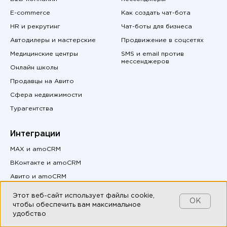
E-commerce
Как создать чат-бота
HR и рекрутинг
Чат-боты для бизнеса
Автодилеры и мастерские
Продвижение в соцсетях
Медицинские центры
SMS и email против
мессенджеров
Онлайн школы
Продавцы на Авито
Сфера недвижимости
Турагентства
Интеграции
MAX и amoCRM
ВКонтакте и amoCRM
Авито и amoCRM
Этот веб-сайт использует файлы cookie,
MAX и Битрикс24
OK
чтобы обеспечить вам максимальное
ВКонтакте и Битрикс24
удобство
Авито и Битрикс24