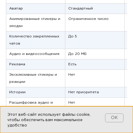
Аватар
Стандартный
Ан
Анимированные стикеры и
Ограниченное число
Бе
эмодзи
Количество закрепленных
До 5
До
чатов
Аудио и видеосообщения
До 20 МБ
До
Реклама
Есть
Мо
Эксклюзивные стикеры и
Нет
Ес
реакции
Истории
Нет приоритета
Ес
Расшифровка аудио и
Нет
Ес
видеосообщений
Этот веб-сайт использует файлы cookie,
OK
чтобы обеспечить вам максимальное
Эмодзи-статусы
Нет
Ес
удобство