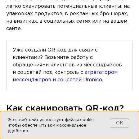
легко сканировать потенциальные клиенты: на
упаковках продуктов, в рекламных брошюрах,
на визитках, в социальных сетях или на вашем
сайте.
Уже создали QR-код для связи с
клиентами? Возьмите работу с
обращениями клиентов из мессенджеров
и соцсетей под контроль с
агрегатором
мессенджеров и соцсетей Umnico
.
Как сканировать QR-код?
Этот веб-сайт использует файлы cookie,
OK
QR-коды настолько популярны, что
чтобы обеспечить вам максимальное
удобство
большинство современных смартфонов уже