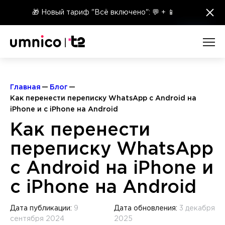
×
🎁 Новый тариф "Всё включено": 💬 + 📱
Главная
Блог
Как перенести переписку WhatsApp с Android на
iPhone и с iPhone на Android
Как перенести
переписку WhatsApp
с Android на iPhone и
с iPhone на Android
Дата публикации:
9
Дата обновления:
3 декабря
сентября 2024
2025