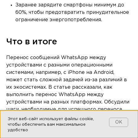
Заранее зарядите смартфоны минимум до
60%, чтобы предотвратить принудительное
ограничение энергопотребления.
Что в итоге
Перенос сообщений WhatsApp между
устройствами с разными операционными
системами, например, с iPhone на Android,
может стать сложной задачей из-за различий в
их экосистемах. В статье рассказали, как
выполнить перенос WhatsApp между
устройствами на разных платформах. Обсудили
шаги, необходимые для успешного переноса
данных, а также показали инструменты и
Этот веб-сайт использует файлы cookie,
OK
приложения, которые могут упростить этот
чтобы обеспечить вам максимальное
удобство
процесс.