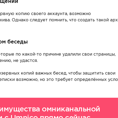
бщений
ервную копию своего аккаунта, возможно
ива. Однако следует помнить, что создать такой ар
ком беседы
оторые по какой-то причине удалили свои страницы,
ению, не удастся.
зервных копий важных бесед, чтобы защитить свои
еписки возможно, но это требует определённых усл
еимущества омниканальной
 с Umnico прямо сейчас