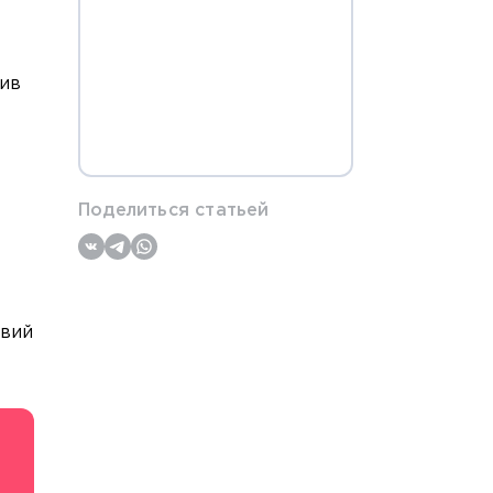
хив
Поделиться статьей
овий