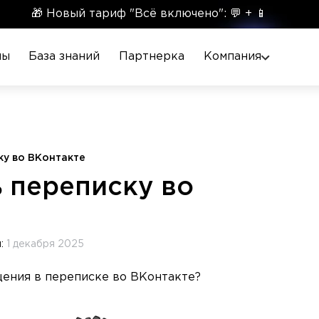
🎁 Новый тариф "Всё включено": 💬 + 📱
ны
База знаний
Партнерка
Компания
ку во ВКонтакте
 переписку во
я:
1 декабря 2025
щения в переписке во ВКонтакте?