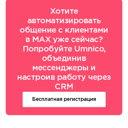
Хотите
автоматизировать
общение с клиентами
в MAX уже сейчас?
Попробуйте Umnico,
объединив
мессенджеры и
настроив работу через
CRM
Бесплатная регистрация