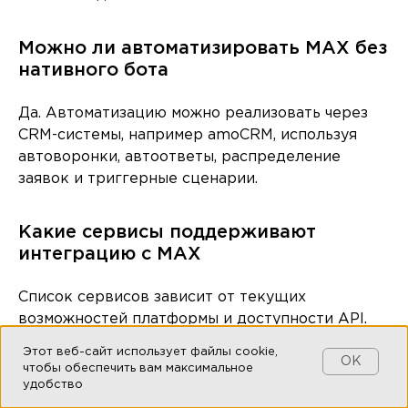
Можно ли автоматизировать MAX без
нативного бота
Да. Автоматизацию можно реализовать через
CRM-системы, например amoCRM, используя
автоворонки, автоответы, распределение
заявок и триггерные сценарии.
Какие сервисы поддерживают
интеграцию с MAX
Список сервисов зависит от текущих
возможностей платформы и доступности API.
Чаще всего используются CRM-системы,
Этот веб-сайт использует файлы cookie,
интеграционные платформы и собственные
OK
чтобы обеспечить вам максимальное
backend-решения.
удобство