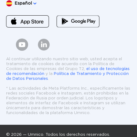
Elige lengua
Español
Al continuar utilizando nuestro sitio web, usted acepta el
tratamiento de cookies de acuerdo con la Política de
Cookies de las empresas del Grupo T2,
el uso de tecnologías
de recomendación
y la
Política de Tratamiento y Protección
de Datos Personales
.
* Las actividades de Meta Platforms Inc., específicamente las
redes sociales Facebook e Instagram, están prohibidas en la
Federación de Rusia por orden judicial. Los logotipos y
elementos de interfaz de Facebook e Instagram se utilizan
únicamente para demostrar las características y
funcionalidades de la plataforma Umnico.
© 2026 — Umnico. Todos los derechos reservados.