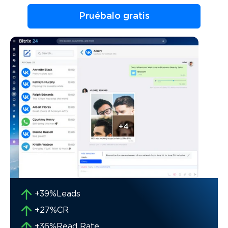
Pruébalo gratis
+39%
Leads
+27%
CR
+36%
Read Rate