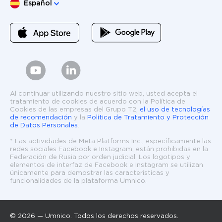
Elige lengua
Español
Al continuar utilizando nuestro sitio web, usted acepta el
tratamiento de cookies de acuerdo con la Política de
Cookies de las empresas del Grupo T2,
el uso de tecnologías
de recomendación
y la
Política de Tratamiento y Protección
de Datos Personales
.
* Las actividades de Meta Platforms Inc., específicamente las
redes sociales Facebook e Instagram, están prohibidas en la
Federación de Rusia por orden judicial. Los logotipos y
elementos de interfaz de Facebook e Instagram se utilizan
únicamente para demostrar las características y
funcionalidades de la plataforma Umnico.
© 2026 — Umnico. Todos los derechos reservados.