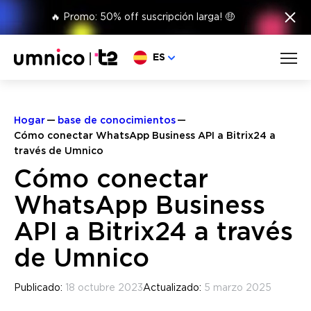
×
🔥 Promo: 50% off suscripción larga! 🤑
Elige lengua
ES
Hogar
base de conocimientos
Cómo conectar WhatsApp Business API a Bitrix24 a
través de Umnico
Cómo conectar
WhatsApp Business
API a Bitrix24 a través
de Umnico
Publicado:
18 octubre 2023
Actualizado:
5 marzo 2025