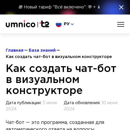
×
🎁 Новый тариф "Всё включено": 💬 + 📱
Выберите язык
РУ
Главная
База знаний
Как создать чат-бот в визуальном конструкторе
Как создать чат-бот
в визуальном
конструкторе
Дата публикации:
5 июня
Дата обновления:
10 июня
2024
2024
Чат-бот — это программа, созданная для
автоматического ответа на вопросы