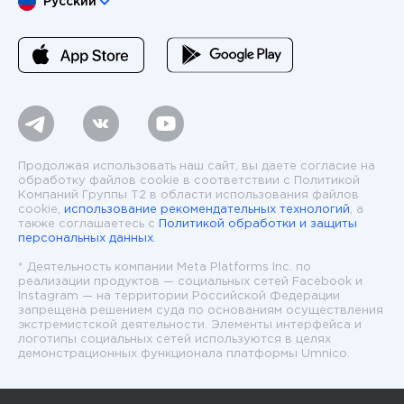
Русский
Продолжая использовать наш сайт, вы даете согласие на
обработку файлов cookie в соответствии с Политикой
Компаний Группы T2 в области использования файлов
cookie,
использование рекомендательных технологий
, а
также соглашаетесь с
Политикой обработки и защиты
персональных данных
.
* Деятельность компании Meta Platforms Inc. по
реализации продуктов — социальных сетей Facebook и
Instagram — на территории Российской Федерации
запрещена решением суда по основаниям осуществления
экстремистской деятельности. Элементы интерфейса и
логотипы социальных сетей используются в целях
демонстрационных функционала платформы Umnico.