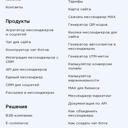
Тарифы
Контакты
Карта сайта
Скачать мессенджер MAX
Продукты
Генератор QR-кодов
Агрегатор мессенджеров
Кнопка мессенджеров для
и соцсетей
сайта
Чат для сайта
Генератор автоответов в
мессенджерах
Конструктор чат-ботов
Генератор UTM-меток
Интеграция мессенджеров с
CRM
Калькулятор конверсии
онлайн
API для мессенджеров
Калькулятор
Единый мессенджер
маржинальности
CRM для соцсетей
MAX для бизнеса
Рассылки в мессенджерах
Мессенджер-маркетинг
Документация по API
Решения
Как объединить
B2B-компании
мессенджеры
E-commerce
Как создать чат-бота