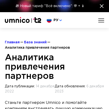
×
🎁 Новый тариф "Всё включено": 💬 + 📱
Выберите язык
РУ
Главная
База знаний
Аналитика привлечения партнеров
Аналитика
привлечения
партнеров
Дата публикации:
14 декабря
Дата обновления:
6 декабря
2022
2023
Станьте партнером Umnico и помогайте
компаниям выстраивать лучшую коммуникацию