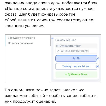
ожидания ввода слова «да», добавляется блок
«Полное совпадение» и указывается нужная
фраза. Шаг будет ожидать событие
«Сообщение от клиента», соответствующее
заданным условиям.
На одном шаге можно задать несколько
ожидаемых событий – срабатывание любого из
них продолжит сценарий.