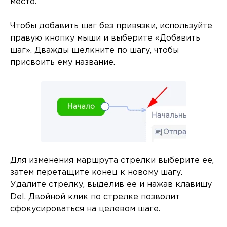
место.
Чтобы добавить шаг без привязки, используйте
правую кнопку мыши и выберите «Добавить
шаг». Дважды щелкните по шагу, чтобы
присвоить ему название.
Для изменения маршрута стрелки выберите ее,
затем перетащите конец к новому шагу.
Удалите стрелку, выделив ее и нажав клавишу
Del. Двойной клик по стрелке позволит
сфокусироваться на целевом шаге.