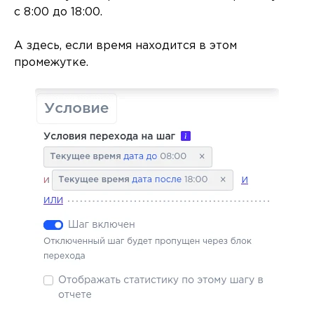
с 8:00 до 18:00.
А здесь, если время находится в этом
промежутке.