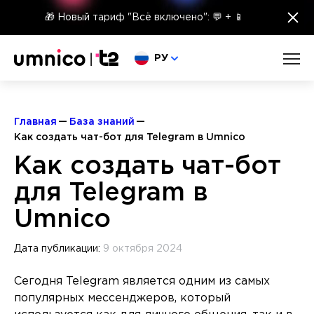
×
🎁 Новый тариф "Всё включено": 💬 + 📱
Выберите язык
РУ
Главная
База знаний
Как создать чат-бот для Telegram в Umnico
Как создать чат-бот
для Telegram в
Umnico
Дата публикации:
9 октября 2024
Сегодня Telegram является одним из самых
популярных мессенджеров, который