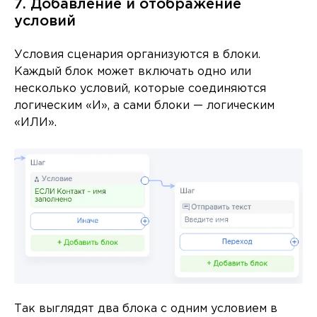
7. Добавление и отображение
условий
Условия сценария организуются в блоки.
Каждый блок может включать одно или
несколько условий, которые соединяются
логическим «И», а сами блоки — логическим
«ИЛИ».
Так выглядят два блока с одним условием в