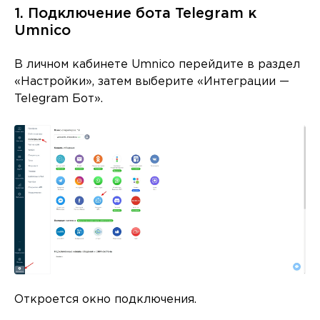
1. Подключение бота Telegram к
Umnico
В личном кабинете Umnico перейдите в раздел
«Настройки», затем выберите «Интеграции —
Telegram Бот».
Откроется окно подключения.