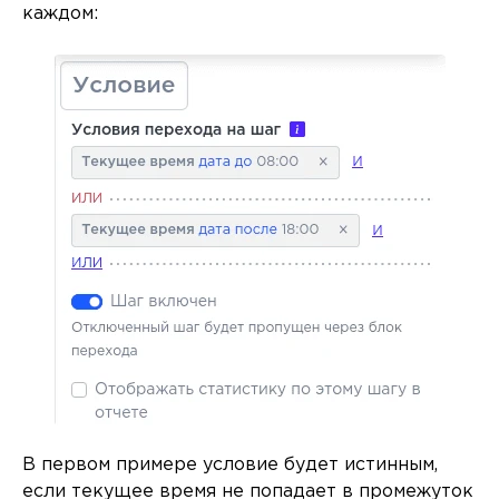
каждом:
В первом примере условие будет истинным,
если текущее время не попадает в промежуток