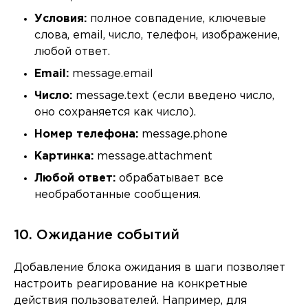
Условия:
полное совпадение, ключевые
слова, email, число, телефон, изображение,
любой ответ.
Email:
message.email
Число:
message.text (если введено число,
оно сохраняется как число).
Номер телефона:
message.phone
Картинка:
message.attachment
Любой ответ:
обрабатывает все
необработанные сообщения.
10. Ожидание событий
Добавление блока ожидания в шаги позволяет
настроить реагирование на конкретные
действия пользователей. Например, для