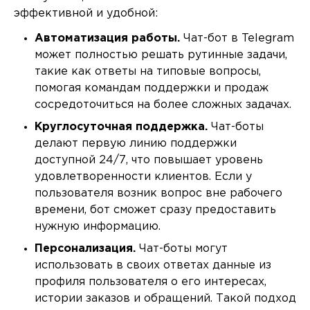
эффективной и удобной:
Автоматизация работы.
Чат-бот в Telegram
может полностью решать рутинные задачи,
такие как ответы на типовые вопросы,
помогая командам поддержки и продаж
сосредоточиться на более сложных задачах.
Круглосуточная поддержка.
Чат-боты
делают первую линию поддержки
доступной 24/7, что повышает уровень
удовлетворенности клиентов. Если у
пользователя возник вопрос вне рабочего
времени, бот сможет сразу предоставить
нужную информацию.
Персонализация.
Чат-боты могут
использовать в своих ответах данные из
профиля пользователя о его интересах,
истории заказов и обращений. Такой подход