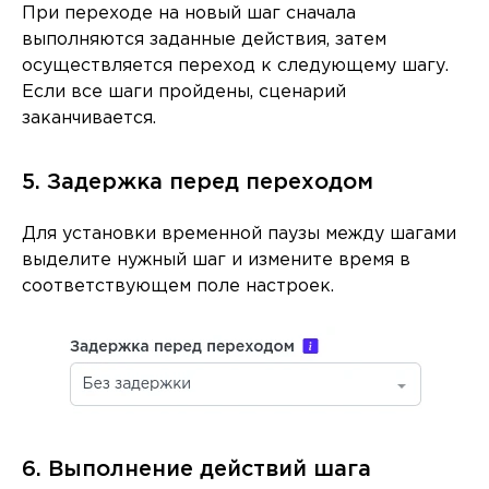
При переходе на новый шаг сначала
выполняются заданные действия, затем
осуществляется переход к следующему шагу.
Если все шаги пройдены, сценарий
заканчивается.
5. Задержка перед переходом
Для установки временной паузы между шагами
выделите нужный шаг и измените время в
соответствующем поле настроек.
6. Выполнение действий шага