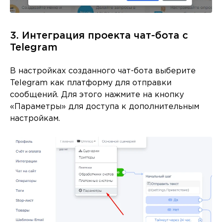
3. Интеграция проекта чат-бота с
Telegram
В настройках созданного чат-бота выберите
Telegram как платформу для отправки
сообщений. Для этого нажмите на кнопку
«Параметры» для доступа к дополнительным
настройкам.