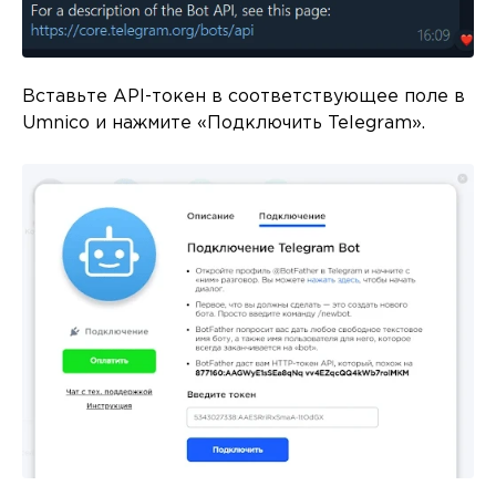
Вставьте API-токен в соответствующее поле в
Umnico и нажмите «Подключить Telegram».