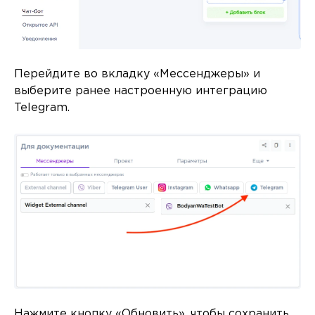
Перейдите во вкладку «Мессенджеры» и
выберите ранее настроенную интеграцию
Telegram.
Нажмите кнопку «Обновить», чтобы сохранить