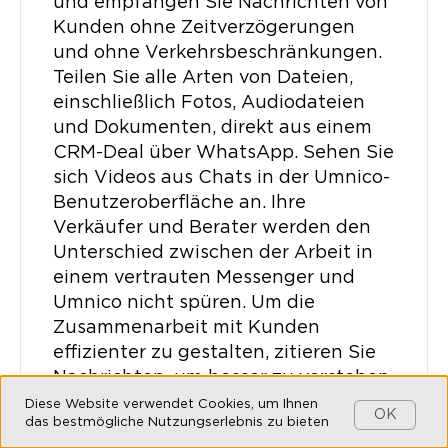
und empfangen Sie Nachrichten von
Kunden ohne Zeitverzögerungen
und ohne Verkehrsbeschränkungen.
Teilen Sie alle Arten von Dateien,
einschließlich Fotos, Audiodateien
und Dokumenten, direkt aus einem
CRM-Deal über WhatsApp. Sehen Sie
sich Videos aus Chats in der Umnico-
Benutzeroberfläche an. Ihre
Verkäufer und Berater werden den
Unterschied zwischen der Arbeit in
einem vertrauten Messenger und
Umnico nicht spüren. Um die
Zusammenarbeit mit Kunden
effizienter zu gestalten, zitieren Sie
Nachrichten, um besser zu verstehen,
was gesagt wird, sowie anpassbare
Diese Website verwendet Cookies, um Ihnen
OK
das bestmögliche Nutzungserlebnis zu bieten
Vorlagen für Antworten auf häufig