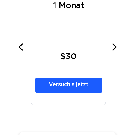
te
1 Monat
$30
tzt
Versuch's jetzt
V