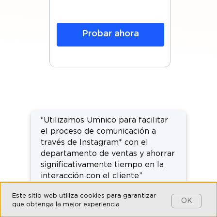
s
ra
Probar ahora
“Utilizamos Umnico para facilitar
el proceso de comunicación a
través de Instagram* con el
departamento de ventas y ahorrar
significativamente tiempo en la
interacción con el cliente”
Carla Moises
,
Este sitio web utiliza cookies para garantizar
OK
UTLab
que obtenga la mejor experiencia