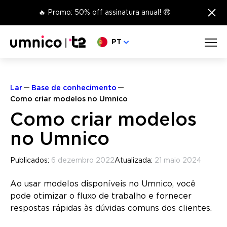
×
🔥 Promo: 50% off assinatura anual! 🤑
Escolha o seu idioma
PT
Lar
Base de conhecimento
Como criar modelos no Umnico
Como criar modelos
no Umnico
Publicados:
6 dezembro 2022
Atualizada:
21 maio 2024
Ao usar modelos disponíveis no Umnico, você
pode otimizar o fluxo de trabalho e fornecer
respostas rápidas às dúvidas comuns dos clientes.