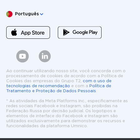
Escolha o seu idioma
Português
Ao continuar utilizando nosso site, você concorda com o
processamento de cookies de acordo com a Política de
Cookies das empresas do Grupo T2,
com o uso de
tecnologias de recomendação
e com a
Política de
Tratamento e Proteção de Dados Pessoais
.
* As atividades da Meta Platforms Inc., especificamente as
redes sociais Facebook e Instagram, são proibidas na
Federação Russa por decisão judicial. Os logotipos e
elementos de interface do Facebook e Instagram são
utilizados exclusivamente para demonstrar os recursos e
funcionalidades da plataforma Umnico.