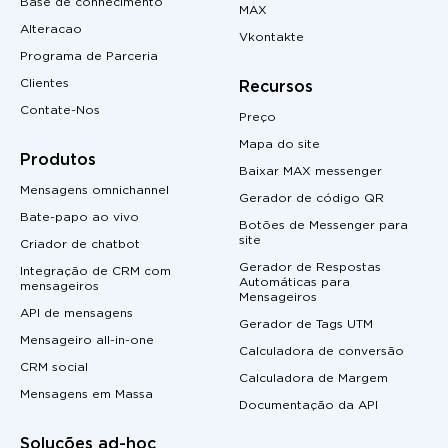
Base de conhecimento
MAX
Alteracao
Vkontakte
Programa de Parceria
Clientes
Recursos
Contate-Nos
Preço
Mapa do site
Produtos
Baixar MAX messenger
Mensagens omnichannel
Gerador de código QR
Bate-papo ao vivo
Botões de Messenger para
site
Criador de chatbot
Gerador de Respostas
Integração de CRM com
Automáticas para
mensageiros
Mensageiros
API de mensagens
Gerador de Tags UTM
Mensageiro all-in-one
Calculadora de conversão
CRM social
Calculadora de Margem
Mensagens em Massa
Documentação da API
Soluções ad-hoc