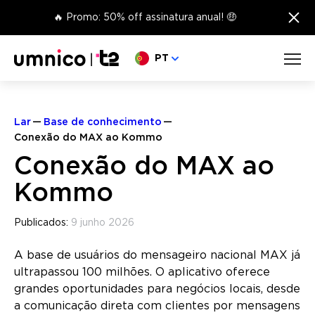
×
🔥 Promo: 50% off assinatura anual! 🤑
Escolha o seu idioma
PT
Lar
Base de conhecimento
Conexão do MAX ao Kommo
Conexão do MAX ao
Kommo
Publicados:
9 junho 2026
A base de usuários do mensageiro nacional MAX já
ultrapassou 100 milhões. O aplicativo oferece
grandes oportunidades para negócios locais, desde
a comunicação direta com clientes por mensagens