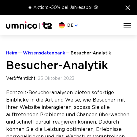
×
🔥 Aktion: -50% bei Jahresabo! 🤑
Sprache wählen
DE
Heim
Wissensdatenbank
Besucher-Analytik
Besucher-Analytik
Veröffentlicht:
25 Oktober 2023
Echtzeit-Besucheranalysen bieten sofortige
Einblicke in die Art und Weise, wie Besucher mit
Ihrer Website interagieren, sodass Sie alle
auftretenden Probleme und Chancen überwachen
und schnell darauf reagieren können. Dadurch
können Sie die Leistung optimieren, Erlebnisse
personalisieren und das Wachstum vorantreiben.