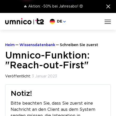
×
🔥 Aktion: -50% bei Jahresabo! 🤑
Sprache wählen
DE
Heim
Wissensdatenbank
Schreiben Sie zuerst
Umnico-Funktion:
"Reach-out-First"
Veröffentlicht:
3 Januar 2023
Notiz!
Bitte beachten Sie, dass Sie zuerst eine
Nachricht an den Client aus dem System
senden müssen, die Integration in