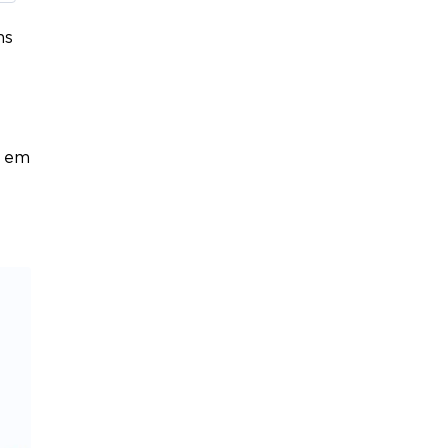
ns
e em