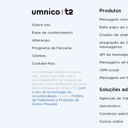
Produtos
Mensagens omni
Sobre nós
Bate-papo ao v
Base de conhecimento
Criador de cha
Alteracao
Integração de
mensageiros
Programa de Parceria
API de mensage
Clientes
Mensageiro all-
Contate-Nos
CRM social
Ao continuar utilizando nosso
site, você concorda com o
Mensagens em 
processamento de cookies de
acordo com a Política de Cookies
das empresas do Grupo T2,
com
Soluções ad
o uso de tecnologias de
recomendação
e com a
Política
Agências de Vi
de Tratamento e Proteção de
Dados Pessoais
.
Automotivo
Comércio eletr
Cursos online