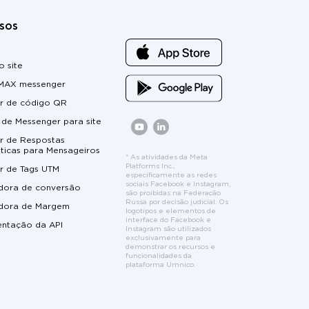
sos
 site
 MAX messenger
r de código QR
de Messenger para site
r de Respostas
ticas para Mensageiros
* As atividades da Meta
Platforms Inc.,
r de Tags UTM
especificamente as redes
sociais Facebook e Instagram,
adora de conversão
são proibidas na Federação
Russa por decisão judicial. Os
adora de Margem
logotipos e elementos de
interface do Facebook e
ntação da API
Instagram são utilizados
exclusivamente para
demonstrar os recursos e
funcionalidades da
plataforma Umnico.