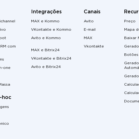
Integrações
Canais
Recur
channel
MAX e Kommo
Avito
Preço
ivo
VKontakte e Kommo
E-mail
Mapa do
tbot
Avito e Kommo
MAX
Baixar
 CRM com
Vkontakte
Gerado
MAX e Bitrix24
Botões 
VKontakte e Bitrix24
ns
Gerado
Avito e Bitrix24
in-one
Automá
Gerado
Massa
Calcul
Calcul
-hoc
Docume
agens
ônico