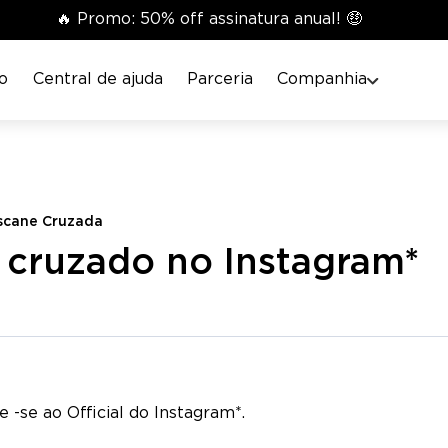
🔥 Promo: 50% off assinatura anual! 🤑
o
Central de ajuda
Parceria
Companhia
scane Cruzada
 cruzado no Instagram*
 -se ao Official do Instagram*.