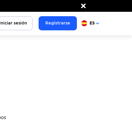
×
Iniciar sesión
Regístrarse
ES
pos