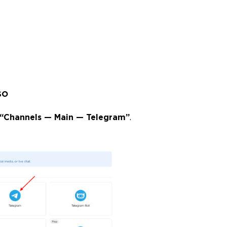
so
“Channels — Main — Telegram”
.