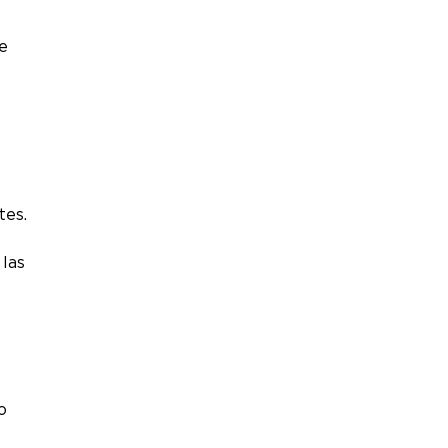
e
tes.
 las
o