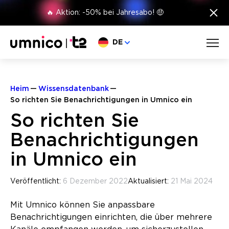
×
🔥 Aktion: -50% bei Jahresabo! 🤑
Sprache wählen
DE
Heim
Wissensdatenbank
So richten Sie Benachrichtigungen in Umnico ein
So richten Sie
Benachrichtigungen
in Umnico ein
Veröffentlicht:
6 Dezember 2022
Aktualisiert:
21 Mai 2024
Mit Umnico können Sie anpassbare
Benachrichtigungen einrichten, die über mehrere