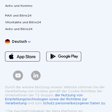
Avito und Kommo
MAX und Bitrix24
VKontakte und Bitrix24
Avito und Bitrix24
Sprache wählen
Deutsch
Durch die weitere Nutzung unserer Website stimmen Sie der
Verarbeitung von Cookies gemäß der Cookie-Richtlinie der
Unternehmen der T2-Gruppe,
der Nutzung von
Empfehlungstechnologien sowie der Richtlinie zur
Verarbeitung
und zum
Schutz personenbezogener Daten zu
.
* Die Geschäftstätigkeit der Meta Platforms Inc.,