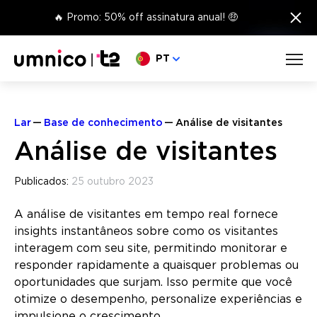
×
🔥 Promo: 50% off assinatura anual! 🤑
Escolha o seu idioma
PT
Lar
Base de conhecimento
Análise de visitantes
Análise de visitantes
Publicados:
25 outubro 2023
A análise de visitantes em tempo real fornece
insights instantâneos sobre como os visitantes
interagem com seu site, permitindo monitorar e
responder rapidamente a quaisquer problemas ou
oportunidades que surjam. Isso permite que você
otimize o desempenho, personalize experiências e
impulsione o crescimento.