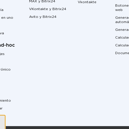
MAX y Bitrix24
Vkontakte
Botones
VKontakte y Bitrix24
ía
web
Avito y Bitrix24
 en uno
Genera
automá
Genera
iva
Calcula
ad-hoc
Calcul
Docume
jes
rónico
miento
ar