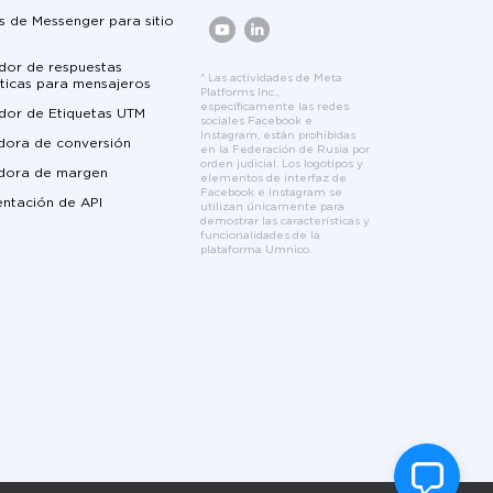
 de Messenger para sitio
dor de respuestas
* Las actividades de Meta
ticas para mensajeros
Platforms Inc.,
específicamente las redes
dor de Etiquetas UTM
sociales Facebook e
Instagram, están prohibidas
dora de conversión
en la Federación de Rusia por
orden judicial. Los logotipos y
adora de margen
elementos de interfaz de
Facebook e Instagram se
ntación de API
utilizan únicamente para
demostrar las características y
funcionalidades de la
plataforma Umnico.