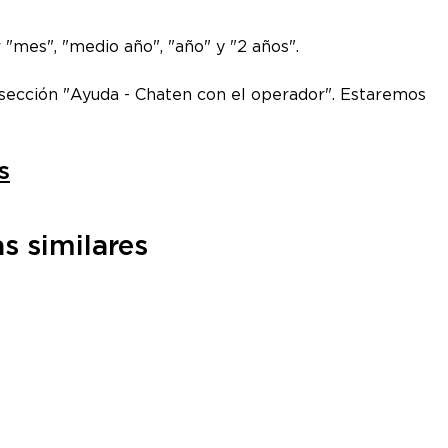
 "mes", "medio año", "año" y "2 años".
la sección "Ayuda - Chaten con el operador". Estaremos
s
s similares