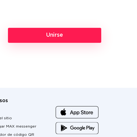
Unirse
sos
l sitio
gar MAX messenger
dor de código QR