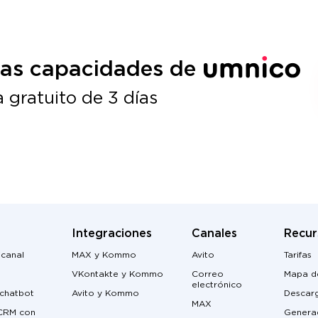
las capacidades de
 gratuito de 3 días
Integraciones
Canales
Recur
icanal
MAX y Kommo
Avito
Tarifas
VKontakte y Kommo
Correo
Mapa de
electrónico
 chatbot
Avito y Kommo
Descar
MAX
 CRM con
Genera