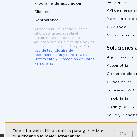
mensajería
Programa de asociación
API de mensajer
Clientes
Mensajero todo
Contáctenos
CRM social
Al continuar utilizando nuestro
sitio web, usted acepta el
Mensajería mas
tratamiento de cookies de
acuerdo con la Política de Cookies
de las empresas del Grupo T2,
el
Soluciones 
uso de tecnologías de
recomendación
y la
Política de
Agencias de via
Tratamiento y Protección de Datos
Personales
.
Automotriz
Comercio elect
Cursos online
Empresas B2B
Inmobiliaria
RRHH y recluta
Salud y Bienest
Este sitio web utiliza cookies para garantizar
OK
que obtenga la mejor experiencia