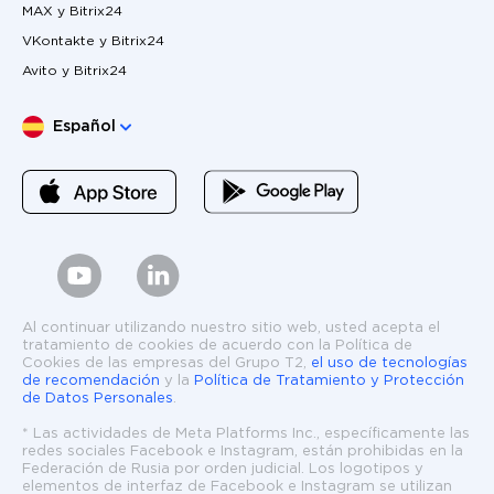
MAX y Bitrix24
VKontakte y Bitrix24
Avito y Bitrix24
Elige lengua
Español
Al continuar utilizando nuestro sitio web, usted acepta el
tratamiento de cookies de acuerdo con la Política de
Cookies de las empresas del Grupo T2,
el uso de tecnologías
de recomendación
y la
Política de Tratamiento y Protección
de Datos Personales
.
* Las actividades de Meta Platforms Inc., específicamente las
redes sociales Facebook e Instagram, están prohibidas en la
Federación de Rusia por orden judicial. Los logotipos y
elementos de interfaz de Facebook e Instagram se utilizan