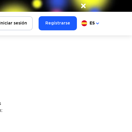
×
Iniciar sesión
Regístrarse
ES
s
: