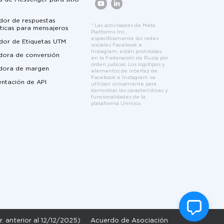
dor de respuestas
* Las actividades de Meta
ticas para mensajeros
Platforms Inc.,
específicamente las redes
dor de Etiquetas UTM
sociales Facebook e
Instagram, están prohibidas
dora de conversión
en la Federación de Rusia por
orden judicial. Los logotipos y
adora de margen
elementos de interfaz de
Facebook e Instagram se
ntación de API
utilizan únicamente para
demostrar las características y
funcionalidades de la
plataforma Umnico.
r. anterior al 12/12/2025)
Acuerdo de Asociación