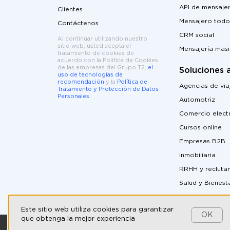
API de mensajer
Clientes
Mensajero todo
Contáctenos
CRM social
Al continuar utilizando nuestro
sitio web, usted acepta el
Mensajería mas
tratamiento de cookies de
acuerdo con la Política de Cookies
de las empresas del Grupo T2,
el
Soluciones 
uso de tecnologías de
recomendación
y la
Política de
Agencias de via
Tratamiento y Protección de Datos
Personales
.
Automotriz
Comercio elect
Cursos online
Empresas B2B
Inmobiliaria
RRHH y recluta
Salud y Bienest
Este sitio web utiliza cookies para garantizar
OK
que obtenga la mejor experiencia
© 2026 — Umnico. Todos los derechos reservados