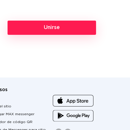
Unirse
sos
l sitio
gar MAX messenger
dor de código QR
 de Messenger para sitio