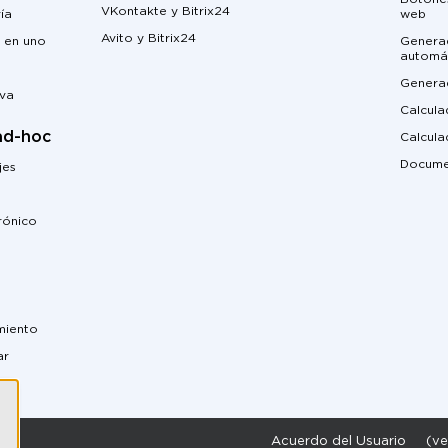
VKontakte y Bitrix24
ía
web
Avito y Bitrix24
 en uno
Genera
automá
Genera
iva
Calcula
ad-hoc
Calcul
Docume
jes
rónico
miento
ar
Acuerdo del Usuario
(ve
.