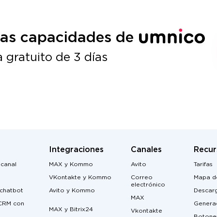
las capacidades de
 gratuito de 3 días
Integraciones
Canales
Recur
icanal
MAX y Kommo
Avito
Tarifas
VKontakte y Kommo
Correo
Mapa de
electrónico
 chatbot
Avito y Kommo
Descar
MAX
 CRM con
Genera
MAX y Bitrix24
Vkontakte
Botones