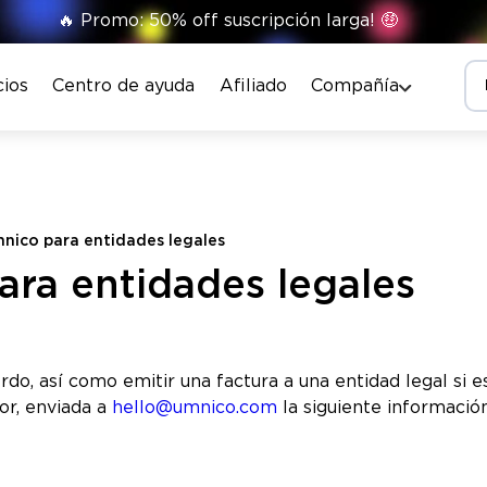
🔥 Promo: 50% off suscripción larga! 🤑
cios
Centro de ayuda
Afiliado
Compañía
nico para entidades legales
ra entidades legales
do, así como emitir una factura a una entidad legal si e
vor, enviada a
hello@umnico.com
la siguiente información