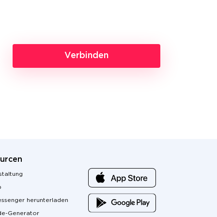
Verbinden
urcen
staltung
p
ssenger herunterladen
e-Generator