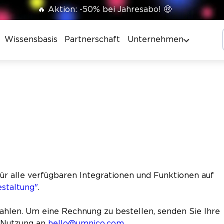
🔥 Aktion: -50% bei Jahresabo! 🤑
Wissensbasis
Partnerschaft
Unternehmen
für alle verfügbaren Integrationen und Funktionen auf
estaltung"
.
hlen. Um eine Rechnung zu bestellen, senden Sie Ihre
r Nutzung an
hello@umnico.com
.