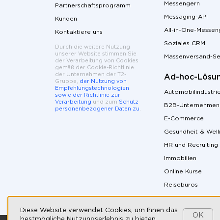
Messengern
Partnerschaftsprogramm
Messaging-API
Kunden
All-in-One-Messen
Kontaktiere uns
Soziales CRM
Durch die weitere Nutzung
unserer Website stimmen Sie
Massenversand-Se
der Verarbeitung von Cookies
gemäß der Cookie-Richtlinie
der Unternehmen der T2-
Ad-hoc-Lösu
Gruppe,
der Nutzung von
Empfehlungstechnologien
Automobilindustri
sowie der Richtlinie zur
Verarbeitung
und zum
Schutz
B2B-Unternehmen
personenbezogener Daten zu
.
E-Commerce
Gesundheit & Well
HR und Recruiting
Immobilien
Online Kurse
Reisebüros
Diese Website verwendet Cookies, um Ihnen das
OK
bestmögliche Nutzungserlebnis zu bieten