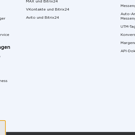
MAX und Bitrix24
Messeng
VKontakte und Bitrix24
Auto-An
Avito und Bitrix24
ger
Messen
UTM-Ta
rvice
Konvers
Margen
ngen
API-Do
e
ness