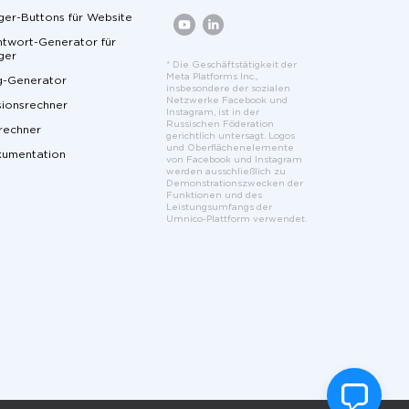
er-Buttons für Website
twort-Generator für
ger
* Die Geschäftstätigkeit der
Meta Platforms Inc.,
g-Generator
insbesondere der sozialen
Netzwerke Facebook und
ionsrechner
Instagram, ist in der
Russischen Föderation
rechner
gerichtlich untersagt. Logos
und Oberflächenelemente
kumentation
von Facebook und Instagram
werden ausschließlich zu
Demonstrationszwecken der
Funktionen und des
Leistungsumfangs der
Umnico-Plattform verwendet.