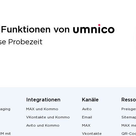
e Funktionen von
se Probezeit
Integrationen
Kanäle
Resso
aging
MAX und Kommo
Avito
Preisge
VKontakte und Kommo
Email
Sitema
Avito und Kommo
MAX
MAX me
RM mit
Vkontakte
QR-Cod