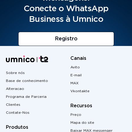
Conecte o WhatsApp
Business à Umnico
Registro
Canais
Avito
Sobre nós
E-mail
Base de conhecimento
MAX
Alteracao
Vkontakte
Programa de Parceria
Clientes
Recursos
Contate-Nos
Preço
Mapa do site
Produtos
Baixar MAX messenger