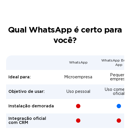
Qual WhatsApp é certo para
você?
WhatsApp Busin
WhatsApp
App
Pequena
Ideal para:
Microempresa
empresa
Uso comerci
Objetivo de usar:
Uso pessoal
oficial
+
-
Instalação demorada
Integração oficial
+
-
com CRM