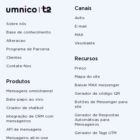
Canais
Avito
Sobre nós
E-mail
Base de conhecimento
MAX
Alteracao
Vkontakte
Programa de Parceria
Clientes
Recursos
Contate-Nos
Preço
Mapa do site
Produtos
Baixar MAX messenger
Mensagens omnichannel
Gerador de código QR
Bate-papo ao vivo
Botões de Messenger para
site
Criador de chatbot
Gerador de Respostas
Integração de CRM com
Automáticas para
mensageiros
Mensageiros
API de mensagens
Gerador de Tags UTM
Mensageiro all-in-one