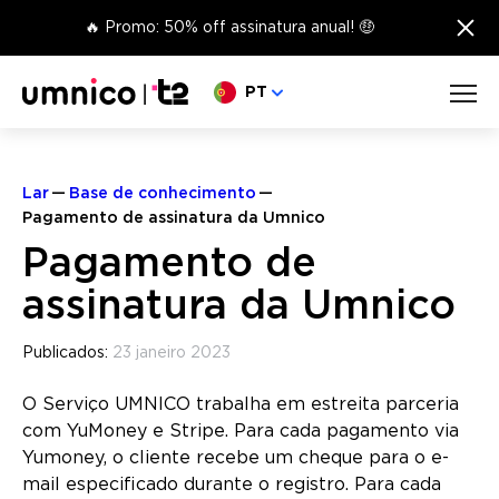
×
🔥 Promo: 50% off assinatura anual! 🤑
Escolha o seu idioma
PT
Lar
Base de conhecimento
Pagamento de assinatura da Umnico
Pagamento de
assinatura da Umnico
Publicados:
23 janeiro 2023
O Serviço UMNICO trabalha em estreita parceria
com YuMoney e Stripe. Para cada pagamento via
Yumoney, o cliente recebe um cheque para o e-
mail especificado durante o registro. Para cada