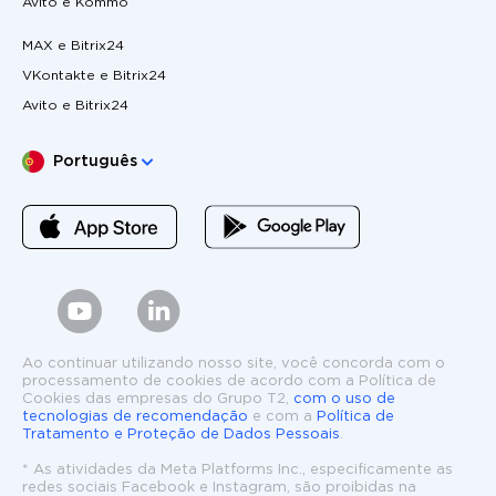
Avito e Kommo
MAX e Bitrix24
VKontakte e Bitrix24
Avito e Bitrix24
Escolha o seu idioma
Português
Ao continuar utilizando nosso site, você concorda com o
processamento de cookies de acordo com a Política de
Cookies das empresas do Grupo T2,
com o uso de
tecnologias de recomendação
e com a
Política de
Tratamento e Proteção de Dados Pessoais
.
* As atividades da Meta Platforms Inc., especificamente as
redes sociais Facebook e Instagram, são proibidas na