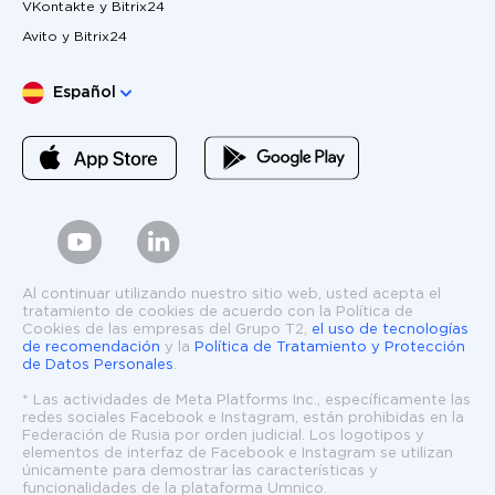
VKontakte y Bitrix24
Avito y Bitrix24
Elige lengua
Español
Al continuar utilizando nuestro sitio web, usted acepta el
tratamiento de cookies de acuerdo con la Política de
Cookies de las empresas del Grupo T2,
el uso de tecnologías
de recomendación
y la
Política de Tratamiento y Protección
de Datos Personales
.
* Las actividades de Meta Platforms Inc., específicamente las
redes sociales Facebook e Instagram, están prohibidas en la
Federación de Rusia por orden judicial. Los logotipos y
elementos de interfaz de Facebook e Instagram se utilizan
únicamente para demostrar las características y
funcionalidades de la plataforma Umnico.