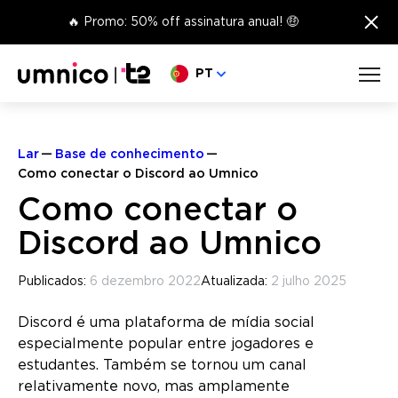
×
🔥 Promo: 50% off assinatura anual! 🤑
Escolha o seu idioma
PT
Lar
Base de conhecimento
Como conectar o Discord ao Umnico
Como conectar o
Discord ao Umnico
Publicados:
6 dezembro 2022
Atualizada:
2 julho 2025
Discord é uma plataforma de mídia social
especialmente popular entre jogadores e
estudantes. Também se tornou um canal
relativamente novo, mas amplamente