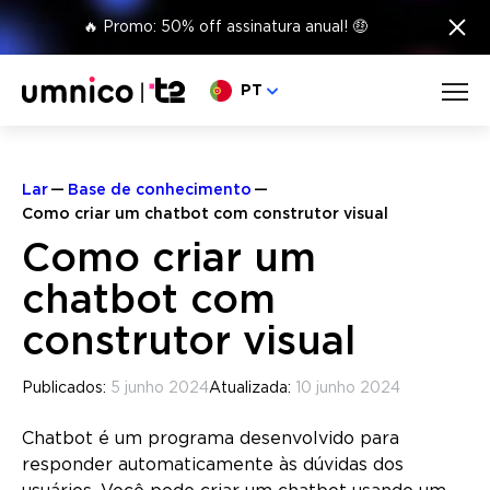
×
🔥 Promo: 50% off assinatura anual! 🤑
Escolha o seu idioma
PT
Lar
Base de conhecimento
Como criar um chatbot com construtor visual
Como criar um
chatbot com
construtor visual
Publicados:
5 junho 2024
Atualizada:
10 junho 2024
Chatbot é um programa desenvolvido para
responder automaticamente às dúvidas dos